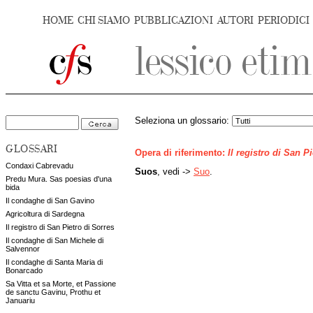
HOME
CHI SIAMO
PUBBLICAZIONI
AUTORI
PERIODICI
Seleziona un glossario:
GLOSSARI
Opera di riferimento:
Il registro di San P
Condaxi Cabrevadu
Suos
, vedi ->
Suo
.
Predu Mura. Sas poesias d'una
bida
Il condaghe di San Gavino
Agricoltura di Sardegna
Il registro di San Pietro di Sorres
Il condaghe di San Michele di
Salvennor
Il condaghe di Santa Maria di
Bonarcado
Sa Vitta et sa Morte, et Passione
de sanctu Gavinu, Prothu et
Januariu