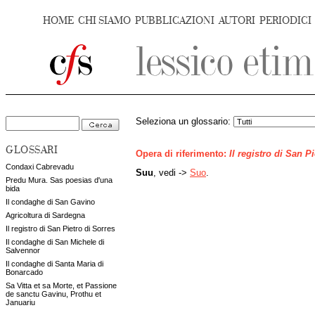
HOME
CHI SIAMO
PUBBLICAZIONI
AUTORI
PERIODICI
Seleziona un glossario:
GLOSSARI
Opera di riferimento:
Il registro di San P
Condaxi Cabrevadu
Suu
, vedi ->
Suo
.
Predu Mura. Sas poesias d'una
bida
Il condaghe di San Gavino
Agricoltura di Sardegna
Il registro di San Pietro di Sorres
Il condaghe di San Michele di
Salvennor
Il condaghe di Santa Maria di
Bonarcado
Sa Vitta et sa Morte, et Passione
de sanctu Gavinu, Prothu et
Januariu