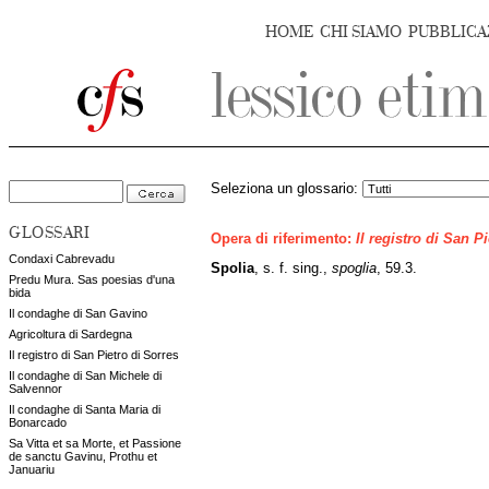
HOME
CHI SIAMO
PUBBLICA
Seleziona un glossario:
GLOSSARI
Opera di riferimento:
Il registro di San P
Condaxi Cabrevadu
Spolia
, s. f. sing.,
spoglia
, 59.3.
Predu Mura. Sas poesias d'una
bida
Il condaghe di San Gavino
Agricoltura di Sardegna
Il registro di San Pietro di Sorres
Il condaghe di San Michele di
Salvennor
Il condaghe di Santa Maria di
Bonarcado
Sa Vitta et sa Morte, et Passione
de sanctu Gavinu, Prothu et
Januariu