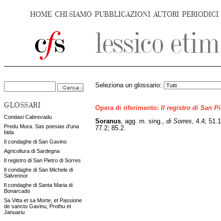
HOME
CHI SIAMO
PUBBLICAZIONI
AUTORI
PERIODICI
Seleziona un glossario:
GLOSSARI
Opera di riferimento:
Il registro di San P
Condaxi Cabrevadu
Soranus
, agg. m. sing.,
di Sorres
, 4.4; 51.
Predu Mura. Sas poesias d'una
77.2; 85.2.
bida
Il condaghe di San Gavino
Agricoltura di Sardegna
Il registro di San Pietro di Sorres
Il condaghe di San Michele di
Salvennor
Il condaghe di Santa Maria di
Bonarcado
Sa Vitta et sa Morte, et Passione
de sanctu Gavinu, Prothu et
Januariu