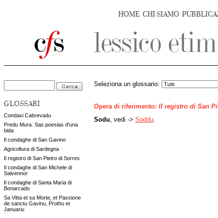
HOME
CHI SIAMO
PUBBLICA
Seleziona un glossario:
GLOSSARI
Opera di riferimento:
Il registro di San P
Condaxi Cabrevadu
Sodu
, vedi ->
Soddu
.
Predu Mura. Sas poesias d'una
bida
Il condaghe di San Gavino
Agricoltura di Sardegna
Il registro di San Pietro di Sorres
Il condaghe di San Michele di
Salvennor
Il condaghe di Santa Maria di
Bonarcado
Sa Vitta et sa Morte, et Passione
de sanctu Gavinu, Prothu et
Januariu