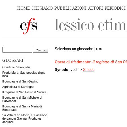
HOME
CHI SIAMO
PUBBLICAZIONI
AUTORI
PERIODICI
Seleziona un glossario:
GLOSSARI
Opera di riferimento:
Il registro di San P
Condaxi Cabrevadu
Synodu
, vedi ->
Sinodu
.
Predu Mura. Sas poesias d'una
bida
Il condaghe di San Gavino
Agricoltura di Sardegna
Il registro di San Pietro di Sorres
Il condaghe di San Michele di
Salvennor
Il condaghe di Santa Maria di
Bonarcado
Sa Vitta et sa Morte, et Passione
de sanctu Gavinu, Prothu et
Januariu