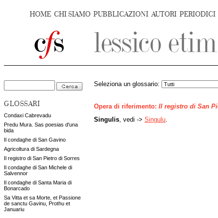
HOME
CHI SIAMO
PUBBLICAZIONI
AUTORI
PERIODICI
Seleziona un glossario:
GLOSSARI
Opera di riferimento:
Il registro di San P
Condaxi Cabrevadu
Singulis
, vedi ->
Singulu
.
Predu Mura. Sas poesias d'una
bida
Il condaghe di San Gavino
Agricoltura di Sardegna
Il registro di San Pietro di Sorres
Il condaghe di San Michele di
Salvennor
Il condaghe di Santa Maria di
Bonarcado
Sa Vitta et sa Morte, et Passione
de sanctu Gavinu, Prothu et
Januariu