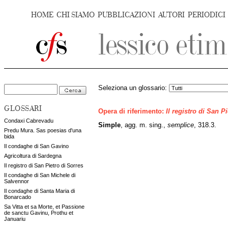
HOME
CHI SIAMO
PUBBLICAZIONI
AUTORI
PERIODICI
Seleziona un glossario:
GLOSSARI
Opera di riferimento:
Il registro di San P
Condaxi Cabrevadu
Simple
, agg. m. sing.,
semplice
, 318.3.
Predu Mura. Sas poesias d'una
bida
Il condaghe di San Gavino
Agricoltura di Sardegna
Il registro di San Pietro di Sorres
Il condaghe di San Michele di
Salvennor
Il condaghe di Santa Maria di
Bonarcado
Sa Vitta et sa Morte, et Passione
de sanctu Gavinu, Prothu et
Januariu