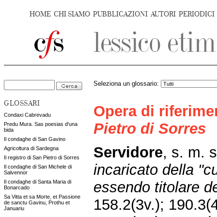
HOME
CHI SIAMO
PUBBLICAZIONI
AUTORI
PERIODICI
Seleziona un glossario:
GLOSSARI
Opera di riferim
Condaxi Cabrevadu
Pietro di Sorres
Predu Mura. Sas poesias d'una
bida
Il condaghe di San Gavino
Servidore
, s. m. 
Agricoltura di Sardegna
Il registro di San Pietro di Sorres
incaricato della "
Il condaghe di San Michele di
Salvennor
essendo titolare d
Il condaghe di Santa Maria di
Bonarcado
Sa Vitta et sa Morte, et Passione
158.2(3v.); 190.3(4
de sanctu Gavinu, Prothu et
Januariu