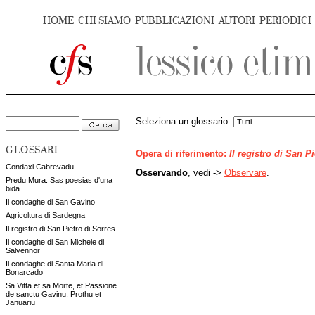
HOME
CHI SIAMO
PUBBLICAZIONI
AUTORI
PERIODICI
Seleziona un glossario:
GLOSSARI
Opera di riferimento:
Il registro di San P
Condaxi Cabrevadu
Osservando
, vedi ->
Observare
.
Predu Mura. Sas poesias d'una
bida
Il condaghe di San Gavino
Agricoltura di Sardegna
Il registro di San Pietro di Sorres
Il condaghe di San Michele di
Salvennor
Il condaghe di Santa Maria di
Bonarcado
Sa Vitta et sa Morte, et Passione
de sanctu Gavinu, Prothu et
Januariu