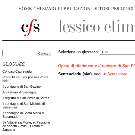
HOME
CHI SIAMO
PUBBLICAZIONI
AUTORI
PERIODICI
Seleziona un glossario:
GLOSSARI
Opera di riferimento:
Il registro di San P
Condaxi Cabrevadu
Sentenciadu (siat)
, vedi ->
Sententiare
.
Predu Mura. Sas poesias d'una
bida
Il condaghe di San Gavino
Agricoltura di Sardegna
Il registro di San Pietro di Sorres
Il condaghe di San Michele di
Salvennor
Il condaghe di Santa Maria di
Bonarcado
Sa Vitta et sa Morte, et Passione
de sanctu Gavinu, Prothu et
Januariu