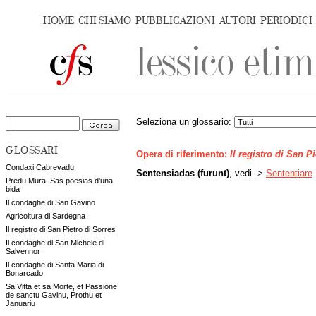
HOME
CHI SIAMO
PUBBLICAZIONI
AUTORI
PERIODICI
Seleziona un glossario:
GLOSSARI
Opera di riferimento:
Il registro di San P
Condaxi Cabrevadu
Sentensiadas (furunt)
, vedi ->
Sententiare
.
Predu Mura. Sas poesias d'una
bida
Il condaghe di San Gavino
Agricoltura di Sardegna
Il registro di San Pietro di Sorres
Il condaghe di San Michele di
Salvennor
Il condaghe di Santa Maria di
Bonarcado
Sa Vitta et sa Morte, et Passione
de sanctu Gavinu, Prothu et
Januariu