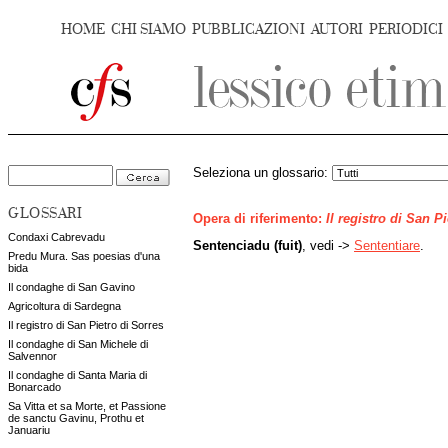
HOME
CHI SIAMO
PUBBLICAZIONI
AUTORI
PERIODICI
Seleziona un glossario:
GLOSSARI
Opera di riferimento:
Il registro di San P
Condaxi Cabrevadu
Sentenciadu (fuit)
, vedi ->
Sententiare
.
Predu Mura. Sas poesias d'una
bida
Il condaghe di San Gavino
Agricoltura di Sardegna
Il registro di San Pietro di Sorres
Il condaghe di San Michele di
Salvennor
Il condaghe di Santa Maria di
Bonarcado
Sa Vitta et sa Morte, et Passione
de sanctu Gavinu, Prothu et
Januariu