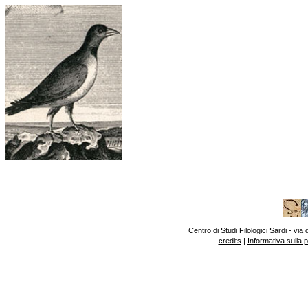
Centro di Studi Filologici Sardi - v
credits
|
Informativa sulla 