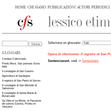
HOME
CHI SIAMO
PUBBLICAZIONI
AUTORI
PERIODICI
Seleziona un glossario:
GLOSSARI
Opera di riferimento:
Il registro di San P
Condaxi Cabrevadu
Sentenciarunt
, vedi ->
Sententiare
.
Predu Mura. Sas poesias d'una
bida
Il condaghe di San Gavino
Agricoltura di Sardegna
Il registro di San Pietro di Sorres
Il condaghe di San Michele di
Salvennor
Il condaghe di Santa Maria di
Bonarcado
Sa Vitta et sa Morte, et Passione
de sanctu Gavinu, Prothu et
Januariu