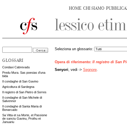
HOME
CHI SIAMO
PUBBLICA
Seleziona un glossario:
GLOSSARI
Opera di riferimento:
Il registro di San P
Condaxi Cabrevadu
Senyori
, vedi ->
Segnore
.
Predu Mura. Sas poesias d'una
bida
Il condaghe di San Gavino
Agricoltura di Sardegna
Il registro di San Pietro di Sorres
Il condaghe di San Michele di
Salvennor
Il condaghe di Santa Maria di
Bonarcado
Sa Vitta et sa Morte, et Passione
de sanctu Gavinu, Prothu et
Januariu