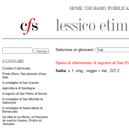
HOME
CHI SIAMO
PUBBLICA
Seleziona un glossario:
GLOSSARI
Opera di riferimento:
Il registro di San P
Condaxi Cabrevadu
Sedia
, s. f. sing.,
seggio
= ital., 227.2.
Predu Mura. Sas poesias d'una
bida
Il condaghe di San Gavino
Agricoltura di Sardegna
Il registro di San Pietro di Sorres
Il condaghe di San Michele di
Salvennor
Il condaghe di Santa Maria di
Bonarcado
Sa Vitta et sa Morte, et Passione
de sanctu Gavinu, Prothu et
Januariu