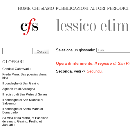
HOME
CHI SIAMO
PUBBLICAZIONI
AUTORI
PERIODICI
Seleziona un glossario:
GLOSSARI
Opera di riferimento:
Il registro di San P
Condaxi Cabrevadu
Seconda
, vedi ->
Secundu
.
Predu Mura. Sas poesias d'una
bida
Il condaghe di San Gavino
Agricoltura di Sardegna
Il registro di San Pietro di Sorres
Il condaghe di San Michele di
Salvennor
Il condaghe di Santa Maria di
Bonarcado
Sa Vitta et sa Morte, et Passione
de sanctu Gavinu, Prothu et
Januariu