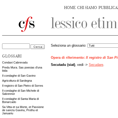
HOME
CHI SIAMO
PUBBLICA
Seleziona un glossario:
GLOSSARI
Opera di riferimento:
Il registro di San P
Condaxi Cabrevadu
Secutadu (siat)
, vedi ->
Secudare
.
Predu Mura. Sas poesias d'una
bida
Il condaghe di San Gavino
Agricoltura di Sardegna
Il registro di San Pietro di Sorres
Il condaghe di San Michele di
Salvennor
Il condaghe di Santa Maria di
Bonarcado
Sa Vitta et sa Morte, et Passione
de sanctu Gavinu, Prothu et
Januariu