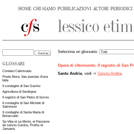
HOME
CHI SIAMO
PUBBLICAZIONI
AUTORI
PERIODICI
Seleziona un glossario:
GLOSSARI
Opera di riferimento:
Il registro di San P
Condaxi Cabrevadu
Santu Andria
, vedi ->
Sanctu Andria
.
Predu Mura. Sas poesias d'una
bida
Il condaghe di San Gavino
Agricoltura di Sardegna
Il registro di San Pietro di Sorres
Il condaghe di San Michele di
Salvennor
Il condaghe di Santa Maria di
Bonarcado
Sa Vitta et sa Morte, et Passione
de sanctu Gavinu, Prothu et
Januariu