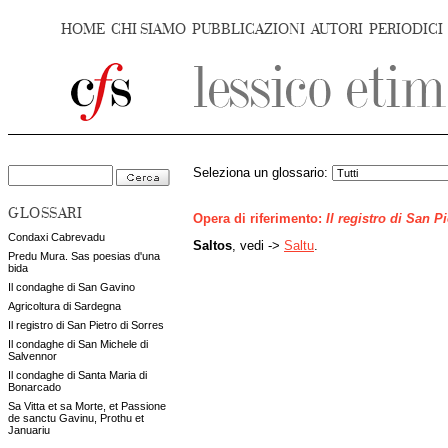
HOME
CHI SIAMO
PUBBLICAZIONI
AUTORI
PERIODICI
Seleziona un glossario:
GLOSSARI
Opera di riferimento:
Il registro di San P
Condaxi Cabrevadu
Saltos
, vedi ->
Saltu
.
Predu Mura. Sas poesias d'una
bida
Il condaghe di San Gavino
Agricoltura di Sardegna
Il registro di San Pietro di Sorres
Il condaghe di San Michele di
Salvennor
Il condaghe di Santa Maria di
Bonarcado
Sa Vitta et sa Morte, et Passione
de sanctu Gavinu, Prothu et
Januariu