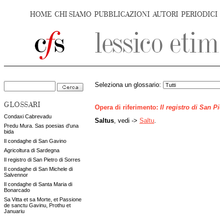
HOME
CHI SIAMO
PUBBLICAZIONI
AUTORI
PERIODICI
Seleziona un glossario:
GLOSSARI
Opera di riferimento:
Il registro di San P
Condaxi Cabrevadu
Saltus
, vedi ->
Saltu
.
Predu Mura. Sas poesias d'una
bida
Il condaghe di San Gavino
Agricoltura di Sardegna
Il registro di San Pietro di Sorres
Il condaghe di San Michele di
Salvennor
Il condaghe di Santa Maria di
Bonarcado
Sa Vitta et sa Morte, et Passione
de sanctu Gavinu, Prothu et
Januariu