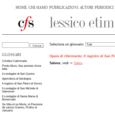
HOME
CHI SIAMO
PUBBLICAZIONI
AUTORI
PERIODICI
Seleziona un glossario:
GLOSSARI
Opera di riferimento:
Il registro di San P
Condaxi Cabrevadu
Salvos
, vedi ->
Salvu
.
Predu Mura. Sas poesias d'una
bida
Il condaghe di San Gavino
Agricoltura di Sardegna
Il registro di San Pietro di Sorres
Il condaghe di San Michele di
Salvennor
Il condaghe di Santa Maria di
Bonarcado
Sa Vitta et sa Morte, et Passione
de sanctu Gavinu, Prothu et
Januariu