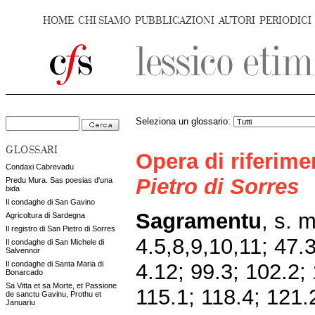
HOME
CHI SIAMO
PUBBLICAZIONI
AUTORI
PERIODICI
Seleziona un glossario:
GLOSSARI
Opera di riferim
Condaxi Cabrevadu
Pietro di Sorres
Predu Mura. Sas poesias d'una
bida
Il condaghe di San Gavino
Sagramentu
, s. 
Agricoltura di Sardegna
Il registro di San Pietro di Sorres
4.5,8,9,10,11; 47.
Il condaghe di San Michele di
Salvennor
4.12; 99.3; 102.2; 
Il condaghe di Santa Maria di
Bonarcado
Sa Vitta et sa Morte, et Passione
115.1; 118.4; 121.
de sanctu Gavinu, Prothu et
Januariu