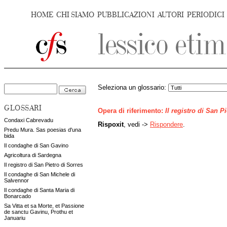
HOME
CHI SIAMO
PUBBLICAZIONI
AUTORI
PERIODICI
Seleziona un glossario:
GLOSSARI
Opera di riferimento:
Il registro di San P
Condaxi Cabrevadu
Rispoxit
, vedi ->
Rispondere
.
Predu Mura. Sas poesias d'una
bida
Il condaghe di San Gavino
Agricoltura di Sardegna
Il registro di San Pietro di Sorres
Il condaghe di San Michele di
Salvennor
Il condaghe di Santa Maria di
Bonarcado
Sa Vitta et sa Morte, et Passione
de sanctu Gavinu, Prothu et
Januariu