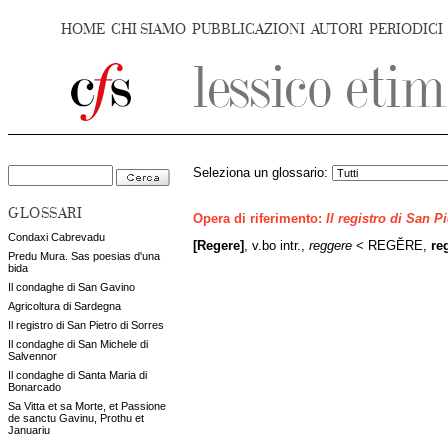
HOME
CHI SIAMO
PUBBLICAZIONI
AUTORI
PERIODICI
Seleziona un glossario:
GLOSSARI
Opera di riferimento:
Il registro di San P
Condaxi Cabrevadu
[Regere]
, v.bo intr.,
reggere
< REGĔRE,
re
Predu Mura. Sas poesias d'una
bida
Il condaghe di San Gavino
Agricoltura di Sardegna
Il registro di San Pietro di Sorres
Il condaghe di San Michele di
Salvennor
Il condaghe di Santa Maria di
Bonarcado
Sa Vitta et sa Morte, et Passione
de sanctu Gavinu, Prothu et
Januariu