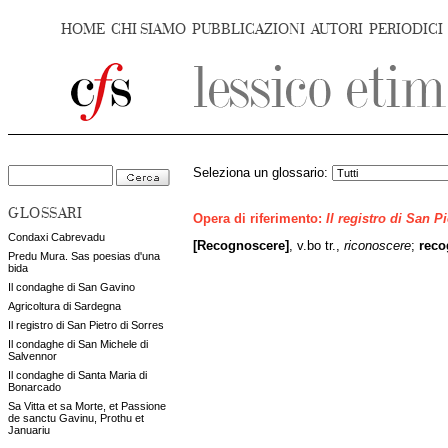
HOME
CHI SIAMO
PUBBLICAZIONI
AUTORI
PERIODICI
Seleziona un glossario:
GLOSSARI
Opera di riferimento:
Il registro di San P
Condaxi Cabrevadu
[Recognoscere]
, v.bo tr.,
riconoscere
;
rec
Predu Mura. Sas poesias d'una
bida
Il condaghe di San Gavino
Agricoltura di Sardegna
Il registro di San Pietro di Sorres
Il condaghe di San Michele di
Salvennor
Il condaghe di Santa Maria di
Bonarcado
Sa Vitta et sa Morte, et Passione
de sanctu Gavinu, Prothu et
Januariu