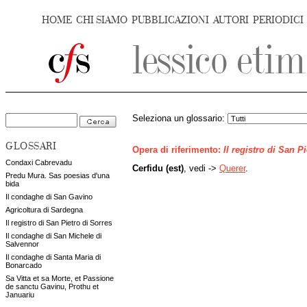
HOME
CHI SIAMO
PUBBLICAZIONI
AUTORI
PERIODICI
Seleziona un glossario:
GLOSSARI
Opera di riferimento:
Il registro di San P
Condaxi Cabrevadu
Cerfidu (est)
, vedi ->
Querer
.
Predu Mura. Sas poesias d'una
bida
Il condaghe di San Gavino
Agricoltura di Sardegna
Il registro di San Pietro di Sorres
Il condaghe di San Michele di
Salvennor
Il condaghe di Santa Maria di
Bonarcado
Sa Vitta et sa Morte, et Passione
de sanctu Gavinu, Prothu et
Januariu