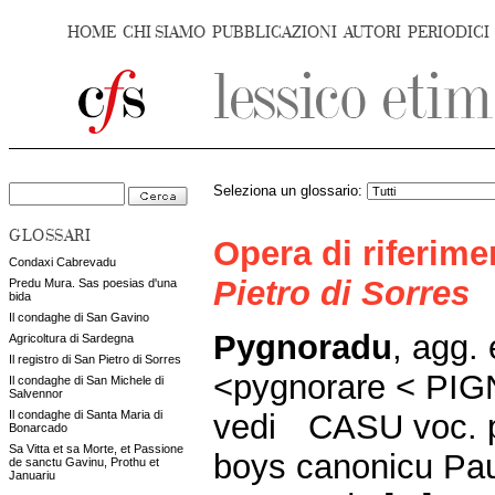
HOME
CHI SIAMO
PUBBLICAZIONI
AUTORI
PERIODICI
Seleziona un glossario:
GLOSSARI
Opera di riferim
Condaxi Cabrevadu
Pietro di Sorres
Predu Mura. Sas poesias d'una
bida
Il condaghe di San Gavino
Pygnoradu
, agg. 
Agricoltura di Sardegna
Il registro di San Pietro di Sorres
<pygnorare < PI
Il condaghe di San Michele di
Salvennor
vedi
CASU voc. pi
Il condaghe di Santa Maria di
Bonarcado
Sa Vitta et sa Morte, et Passione
boys canonicu Pau
de sanctu Gavinu, Prothu et
Januariu