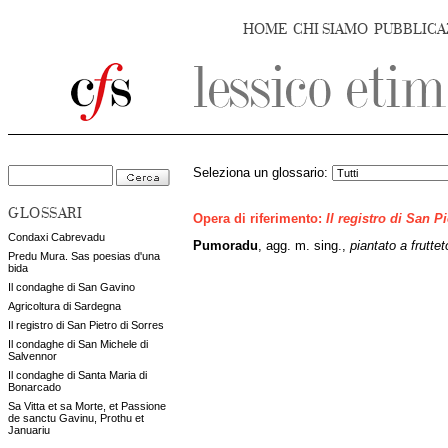
HOME
CHI SIAMO
PUBBLICA
Seleziona un glossario:
GLOSSARI
Opera di riferimento:
Il registro di San P
Condaxi Cabrevadu
Pumoradu
, agg. m. sing.,
piantato a fruttet
Predu Mura. Sas poesias d'una
bida
Il condaghe di San Gavino
Agricoltura di Sardegna
Il registro di San Pietro di Sorres
Il condaghe di San Michele di
Salvennor
Il condaghe di Santa Maria di
Bonarcado
Sa Vitta et sa Morte, et Passione
de sanctu Gavinu, Prothu et
Januariu