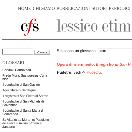
HOME
CHI SIAMO
PUBBLICAZIONI
AUTORI
PERIODICI
Seleziona un glossario:
GLOSSARI
Opera di riferimento:
Il registro di San P
Condaxi Cabrevadu
Pudetru
, vedi ->
Pudedru
.
Predu Mura. Sas poesias d'una
bida
Il condaghe di San Gavino
Agricoltura di Sardegna
Il registro di San Pietro di Sorres
Il condaghe di San Michele di
Salvennor
Il condaghe di Santa Maria di
Bonarcado
Sa Vitta et sa Morte, et Passione
de sanctu Gavinu, Prothu et
Januariu