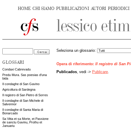
HOME
CHI SIAMO
PUBBLICAZIONI
AUTORI
PERIODICI
Seleziona un glossario:
GLOSSARI
Opera di riferimento:
Il registro di San P
Condaxi Cabrevadu
Publicados
, vedi ->
Publicare
.
Predu Mura. Sas poesias d'una
bida
Il condaghe di San Gavino
Agricoltura di Sardegna
Il registro di San Pietro di Sorres
Il condaghe di San Michele di
Salvennor
Il condaghe di Santa Maria di
Bonarcado
Sa Vitta et sa Morte, et Passione
de sanctu Gavinu, Prothu et
Januariu