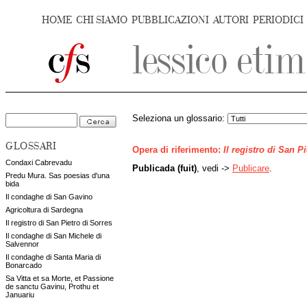
HOME
CHI SIAMO
PUBBLICAZIONI
AUTORI
PERIODICI
Seleziona un glossario:
GLOSSARI
Opera di riferimento:
Il registro di San P
Condaxi Cabrevadu
Publicada (fuit)
, vedi ->
Publicare
.
Predu Mura. Sas poesias d'una
bida
Il condaghe di San Gavino
Agricoltura di Sardegna
Il registro di San Pietro di Sorres
Il condaghe di San Michele di
Salvennor
Il condaghe di Santa Maria di
Bonarcado
Sa Vitta et sa Morte, et Passione
de sanctu Gavinu, Prothu et
Januariu