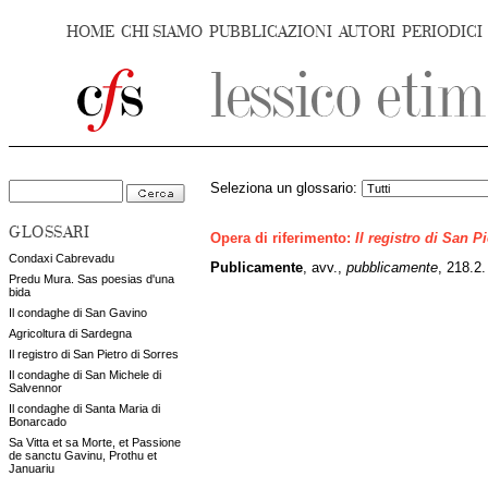
HOME
CHI SIAMO
PUBBLICAZIONI
AUTORI
PERIODICI
Seleziona un glossario:
GLOSSARI
Opera di riferimento:
Il registro di San P
Condaxi Cabrevadu
Publicamente
, avv.,
pubblicamente
,
218.2.
Predu Mura. Sas poesias d'una
bida
Il condaghe di San Gavino
Agricoltura di Sardegna
Il registro di San Pietro di Sorres
Il condaghe di San Michele di
Salvennor
Il condaghe di Santa Maria di
Bonarcado
Sa Vitta et sa Morte, et Passione
de sanctu Gavinu, Prothu et
Januariu