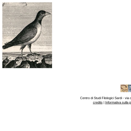
Centro di Studi Filologici Sardi - v
credits
|
Informativa sulla 