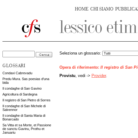
HOME
CHI SIAMO
PUBBLICA
Seleziona un glossario:
GLOSSARI
Opera di riferimento:
Il registro di San P
Condaxi Cabrevadu
Provistu
, vedi ->
Provider
.
Predu Mura. Sas poesias d'una
bida
Il condaghe di San Gavino
Agricoltura di Sardegna
Il registro di San Pietro di Sorres
Il condaghe di San Michele di
Salvennor
Il condaghe di Santa Maria di
Bonarcado
Sa Vitta et sa Morte, et Passione
de sanctu Gavinu, Prothu et
Januariu