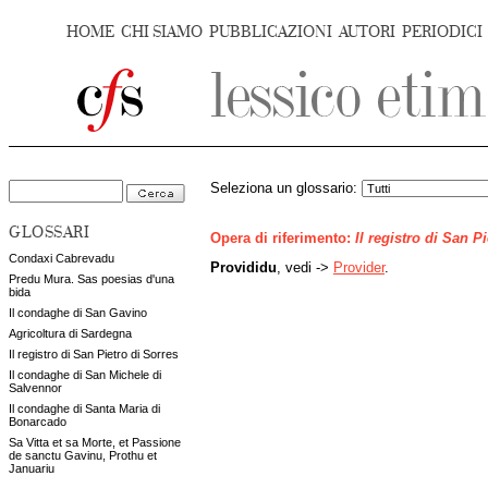
HOME
CHI SIAMO
PUBBLICAZIONI
AUTORI
PERIODICI
Seleziona un glossario:
GLOSSARI
Opera di riferimento:
Il registro di San P
Condaxi Cabrevadu
Provididu
, vedi ->
Provider
.
Predu Mura. Sas poesias d'una
bida
Il condaghe di San Gavino
Agricoltura di Sardegna
Il registro di San Pietro di Sorres
Il condaghe di San Michele di
Salvennor
Il condaghe di Santa Maria di
Bonarcado
Sa Vitta et sa Morte, et Passione
de sanctu Gavinu, Prothu et
Januariu