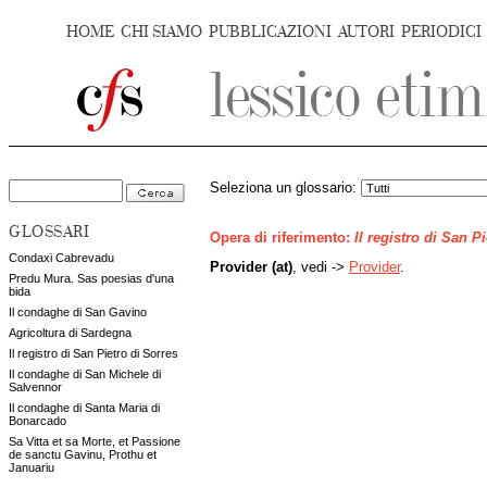
HOME
CHI SIAMO
PUBBLICAZIONI
AUTORI
PERIODICI
Seleziona un glossario:
GLOSSARI
Opera di riferimento:
Il registro di San P
Condaxi Cabrevadu
Provider (at)
, vedi ->
Provider
.
Predu Mura. Sas poesias d'una
bida
Il condaghe di San Gavino
Agricoltura di Sardegna
Il registro di San Pietro di Sorres
Il condaghe di San Michele di
Salvennor
Il condaghe di Santa Maria di
Bonarcado
Sa Vitta et sa Morte, et Passione
de sanctu Gavinu, Prothu et
Januariu