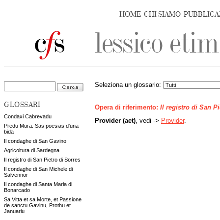
HOME
CHI SIAMO
PUBBLICA
Seleziona un glossario:
GLOSSARI
Opera di riferimento:
Il registro di San P
Condaxi Cabrevadu
Provider (aet)
, vedi ->
Provider
.
Predu Mura. Sas poesias d'una
bida
Il condaghe di San Gavino
Agricoltura di Sardegna
Il registro di San Pietro di Sorres
Il condaghe di San Michele di
Salvennor
Il condaghe di Santa Maria di
Bonarcado
Sa Vitta et sa Morte, et Passione
de sanctu Gavinu, Prothu et
Januariu