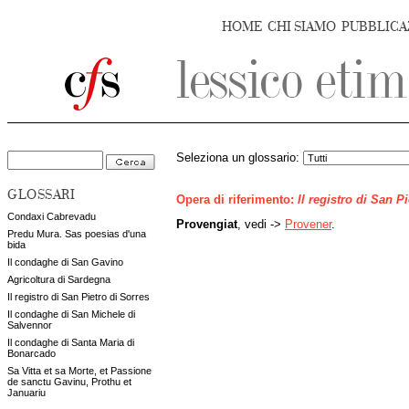
HOME
CHI SIAMO
PUBBLICA
Seleziona un glossario:
GLOSSARI
Opera di riferimento:
Il registro di San P
Condaxi Cabrevadu
Provengiat
, vedi ->
Provener
.
Predu Mura. Sas poesias d'una
bida
Il condaghe di San Gavino
Agricoltura di Sardegna
Il registro di San Pietro di Sorres
Il condaghe di San Michele di
Salvennor
Il condaghe di Santa Maria di
Bonarcado
Sa Vitta et sa Morte, et Passione
de sanctu Gavinu, Prothu et
Januariu