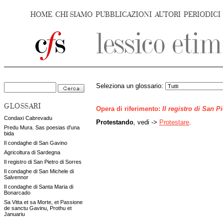
HOME
CHI SIAMO
PUBBLICAZIONI
AUTORI
PERIODICI
Seleziona un glossario:
GLOSSARI
Opera di riferimento:
Il registro di San P
Condaxi Cabrevadu
Protestando
, vedi ->
Protestare
.
Predu Mura. Sas poesias d'una
bida
Il condaghe di San Gavino
Agricoltura di Sardegna
Il registro di San Pietro di Sorres
Il condaghe di San Michele di
Salvennor
Il condaghe di Santa Maria di
Bonarcado
Sa Vitta et sa Morte, et Passione
de sanctu Gavinu, Prothu et
Januariu