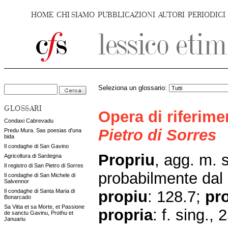
HOME
CHI SIAMO
PUBBLICAZIONI
AUTORI
PERIODICI
Seleziona un glossario:
GLOSSARI
Opera di riferim
Condaxi Cabrevadu
Pietro di Sorres
Predu Mura. Sas poesias d'una
bida
Il condaghe di San Gavino
Propriu
, agg. m. 
Agricoltura di Sardegna
Il registro di San Pietro di Sorres
probabilmente dal 
Il condaghe di San Michele di
Salvennor
propiu
: 128.7;
pr
Il condaghe di Santa Maria di
Bonarcado
Sa Vitta et sa Morte, et Passione
propria
: f. sing.,
de sanctu Gavinu, Prothu et
Januariu