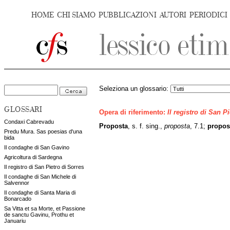
HOME
CHI SIAMO
PUBBLICAZIONI
AUTORI
PERIODICI
Seleziona un glossario:
GLOSSARI
Opera di riferimento:
Il registro di San P
Condaxi Cabrevadu
Proposta
, s. f. sing.,
proposta
, 7.1;
propos
Predu Mura. Sas poesias d'una
bida
Il condaghe di San Gavino
Agricoltura di Sardegna
Il registro di San Pietro di Sorres
Il condaghe di San Michele di
Salvennor
Il condaghe di Santa Maria di
Bonarcado
Sa Vitta et sa Morte, et Passione
de sanctu Gavinu, Prothu et
Januariu