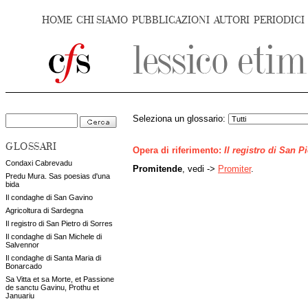
HOME
CHI SIAMO
PUBBLICAZIONI
AUTORI
PERIODICI
Seleziona un glossario:
GLOSSARI
Opera di riferimento:
Il registro di San P
Condaxi Cabrevadu
Promitende
, vedi ->
Promiter
.
Predu Mura. Sas poesias d'una
bida
Il condaghe di San Gavino
Agricoltura di Sardegna
Il registro di San Pietro di Sorres
Il condaghe di San Michele di
Salvennor
Il condaghe di Santa Maria di
Bonarcado
Sa Vitta et sa Morte, et Passione
de sanctu Gavinu, Prothu et
Januariu