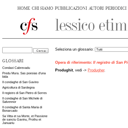
HOME
CHI SIAMO
PUBBLICAZIONI
AUTORI
PERIODICI
Seleziona un glossario:
GLOSSARI
Opera di riferimento:
Il registro di San P
Condaxi Cabrevadu
Produghit
, vedi ->
Produgher
.
Predu Mura. Sas poesias d'una
bida
Il condaghe di San Gavino
Agricoltura di Sardegna
Il registro di San Pietro di Sorres
Il condaghe di San Michele di
Salvennor
Il condaghe di Santa Maria di
Bonarcado
Sa Vitta et sa Morte, et Passione
de sanctu Gavinu, Prothu et
Januariu