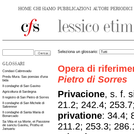
HOME
CHI SIAMO
PUBBLICAZIONI
AUTORI
PERIODICI
Seleziona un glossario:
GLOSSARI
Opera di riferim
Condaxi Cabrevadu
Pietro di Sorres
Predu Mura. Sas poesias d'una
bida
Il condaghe di San Gavino
Privacione
, s. f. 
Agricoltura di Sardegna
Il registro di San Pietro di Sorres
21.2; 242.4; 253.7
Il condaghe di San Michele di
Salvennor
privatione
: 34.4; 
Il condaghe di Santa Maria di
Bonarcado
Sa Vitta et sa Morte, et Passione
211.2; 253.3; 286.
de sanctu Gavinu, Prothu et
Januariu