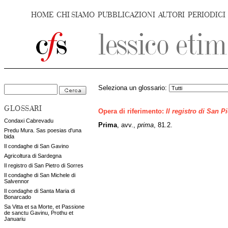
HOME
CHI SIAMO
PUBBLICAZIONI
AUTORI
PERIODICI
Seleziona un glossario:
GLOSSARI
Opera di riferimento:
Il registro di San P
Condaxi Cabrevadu
Prima
, avv.,
prima
, 81.2.
Predu Mura. Sas poesias d'una
bida
Il condaghe di San Gavino
Agricoltura di Sardegna
Il registro di San Pietro di Sorres
Il condaghe di San Michele di
Salvennor
Il condaghe di Santa Maria di
Bonarcado
Sa Vitta et sa Morte, et Passione
de sanctu Gavinu, Prothu et
Januariu