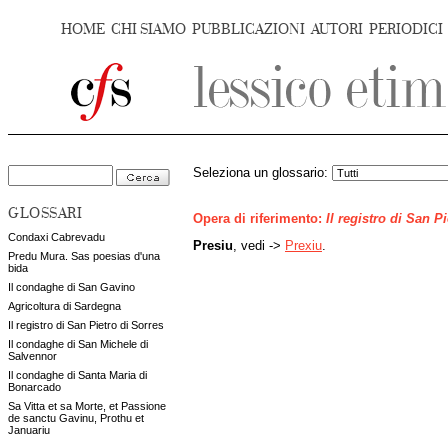
HOME
CHI SIAMO
PUBBLICAZIONI
AUTORI
PERIODICI
Seleziona un glossario:
GLOSSARI
Opera di riferimento:
Il registro di San P
Condaxi Cabrevadu
Presiu
, vedi ->
Prexiu
.
Predu Mura. Sas poesias d'una
bida
Il condaghe di San Gavino
Agricoltura di Sardegna
Il registro di San Pietro di Sorres
Il condaghe di San Michele di
Salvennor
Il condaghe di Santa Maria di
Bonarcado
Sa Vitta et sa Morte, et Passione
de sanctu Gavinu, Prothu et
Januariu