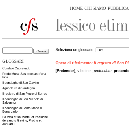
HOME
CHI SIAMO
PUBBLICA
Seleziona un glossario:
GLOSSARI
Opera di riferimento:
Il registro di San P
Condaxi Cabrevadu
[Pretender]
, v.bo intr.,
pretendere
,
pretende
Predu Mura. Sas poesias d'una
bida
Il condaghe di San Gavino
Agricoltura di Sardegna
Il registro di San Pietro di Sorres
Il condaghe di San Michele di
Salvennor
Il condaghe di Santa Maria di
Bonarcado
Sa Vitta et sa Morte, et Passione
de sanctu Gavinu, Prothu et
Januariu