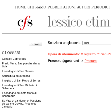
HOME
CHI SIAMO
PUBBLICAZIONI
AUTORI
PERIODICI
Seleziona un glossario:
GLOSSARI
Opera di riferimento:
Il registro di San P
Condaxi Cabrevadu
Prestadu (ages)
, vedi ->
Prestare
.
Predu Mura. Sas poesias d'una
bida
Il condaghe di San Gavino
Agricoltura di Sardegna
Il registro di San Pietro di Sorres
Il condaghe di San Michele di
Salvennor
Il condaghe di Santa Maria di
Bonarcado
Sa Vitta et sa Morte, et Passione
de sanctu Gavinu, Prothu et
Januariu