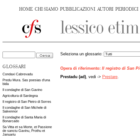
HOME
CHI SIAMO
PUBBLICAZIONI
AUTORI
PERIODICI
Seleziona un glossario:
GLOSSARI
Opera di riferimento:
Il registro di San P
Condaxi Cabrevadu
Prestadu (ad)
, vedi ->
Prestare
.
Predu Mura. Sas poesias d'una
bida
Il condaghe di San Gavino
Agricoltura di Sardegna
Il registro di San Pietro di Sorres
Il condaghe di San Michele di
Salvennor
Il condaghe di Santa Maria di
Bonarcado
Sa Vitta et sa Morte, et Passione
de sanctu Gavinu, Prothu et
Januariu