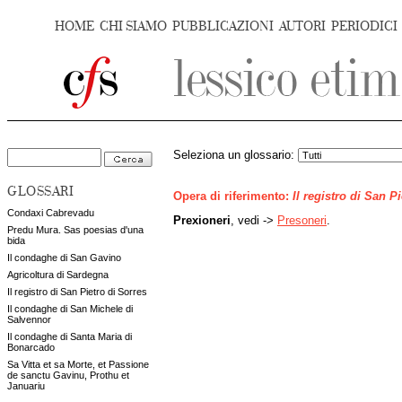
HOME
CHI SIAMO
PUBBLICAZIONI
AUTORI
PERIODICI
Seleziona un glossario:
GLOSSARI
Opera di riferimento:
Il registro di San P
Condaxi Cabrevadu
Prexioneri
, vedi ->
Presoneri
.
Predu Mura. Sas poesias d'una
bida
Il condaghe di San Gavino
Agricoltura di Sardegna
Il registro di San Pietro di Sorres
Il condaghe di San Michele di
Salvennor
Il condaghe di Santa Maria di
Bonarcado
Sa Vitta et sa Morte, et Passione
de sanctu Gavinu, Prothu et
Januariu